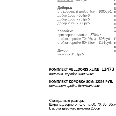
н
Доборы:
стыковочный добор 4см
- 1000руб.
н
добор 10см
- 664руб.
добор 15см - 731руб.
добор 20см - 806руб.
н
Коробки:
н
притворная планка - 370руб.
стойка коробки 70x26мм
- 806руб.
стойка коробки 80x38см - 1151руб.
к
п
Декор:
п
карниз
- 3461руб.
11473 
КОМПЛЕКТ VELLDORIS XLINE:
полотно
+коробка
+наличник
КОМПЛЕКТ КОРОБКА 8СМ: 12336 РУБ.
полотно
+коробка 8см
+наличник
Стандартные размеры
Ширина дверного полотна 60, 70, 80, 90см
Высота дверного полотна 200см.