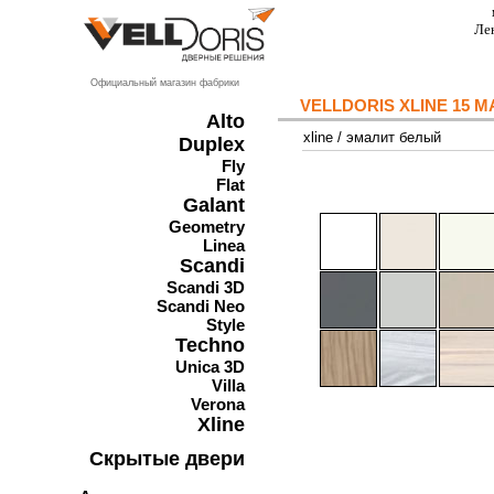
Ле
Официальный магазин фабрики
VELLDORIS XLINE 15
Alto
xline
/
эмалит белый
Duplex
Fly
Flat
Galant
Geometry
Linea
Scandi
Scandi 3D
Scandi Neo
Style
Techno
Unica 3D
Villa
Verona
Xline
Скрытые двери