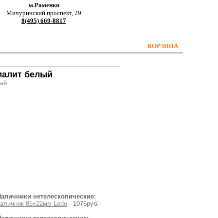
м.Раменки
Мичуринский проспект, 29
8(495) 669-8817
КОРЗИНА
эмалит белый
лый
Наличники нетелескопические:
аличник 85х22мм Ledo
- 1075руб.