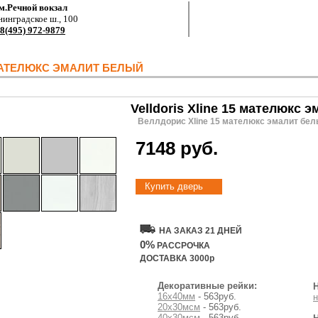
м.Речной вокзал
нинградское ш., 100
8(495) 972-9879
 МАТЕЛЮКС ЭМАЛИТ БЕЛЫЙ
Velldoris Xline 15 мателюкс 
Веллдорис Xline 15 мателюкс эмалит бе
7148 руб.
Купить дверь
НА ЗАКАЗ 21 ДНЕЙ
0%
РАССРОЧКА
ДОСТАВКА 3000р
Декоративные рейки:
16х40мм
- 563руб.
н
20х30мсм
- 563руб.
40х30мсм
- 563руб.