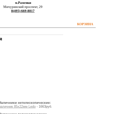
м.Раменки
Мичуринский проспект, 29
8(495) 669-8817
КОРЗИНА
я
Наличники нетелескопические:
наличник 85х22мм Ledo
- 1663руб.