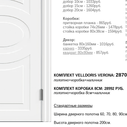
добор 10см - 1033руб.
добор 15см - 1260руб.
добор 20см - 1604руб.
Коробки:
притворная планка - 865руб.
стойка коробки 74x26мм - 1478руб.
стойка коробки 80x38см - 1594руб.
Декор:
банкетка 80х160мм - 1016руб.
карниз
- 3335руб.
квадрат 80х80мм
- 857руб.
2870
КОМПЛЕКТ VELLDORIS VERONA:
полотно
+коробка
+наличник
КОМПЛЕКТ КОРОБКА 8СМ: 28992 РУБ.
полотно
+коробка 8см
+наличник
Стандартные размеры
Ширина дверного полотна 60, 70, 80, 90см
Высота дверного полотна 200см.