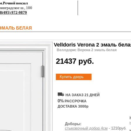
м.Речной вокзал
нинградское ш., 100
8(495) 972-9879
 ЭМАЛЬ БЕЛАЯ
Velldoris Verona 2 эмаль бела
Веллдорис Верона 2 эмаль белая
21437 руб.
Купить дверь
НА ЗАКАЗ 21 ДНЕЙ
0%
РАССРОЧКА
ДОСТАВКА 3000р
Доборы:
стыковочный добор 4см
- 1210руб.