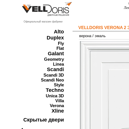
Ле
Официальный магазин фабрики
VELLDORIS VERONA 2
Alto
верона
/
эмаль
Duplex
Fly
Flat
Galant
Geometry
Linea
Scandi
Scandi 3D
Scandi Neo
Style
Techno
Unica 3D
Villa
Verona
Xline
Скрытые двери