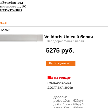
м.Речной вокзал
нинградское ш., 100
8(495) 972-9879
ЕЛАЯ
x белый
Velldoris Unica 0 белая
Веллдорис Уника 0 белая
5275 руб.
Купить дверь
НА СКЛАДЕ
0%
РАССРОЧКА
ДОСТАВКА 3000р
Доборы:
добор 10см - 622руб.
добор 15см - 689руб.
добор 20см - 806руб.