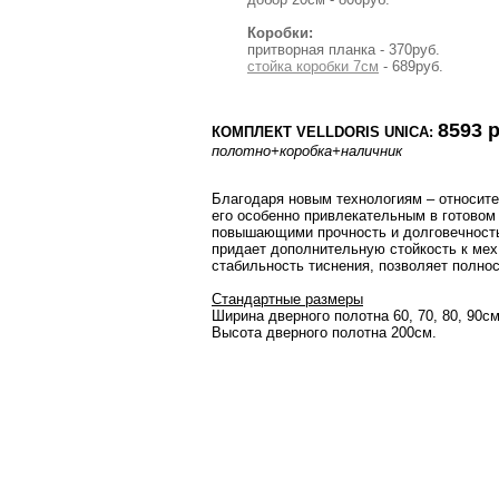
Коробки:
притворная планка - 370руб.
стойка коробки 7см
- 689руб.
8593 р
КОМПЛЕКТ VELLDORIS UNICA:
полотно
+коробка
+наличник
Благодаря новым технологиям – относител
его особенно привлекательным в готовом
повышающими прочность и долговечность
придает дополнительную стойкость к мех
стабильность тиснения, позволяет полно
Стандартные размеры
Ширина дверного полотна 60, 70, 80, 90см
Высота дверного полотна 200см.