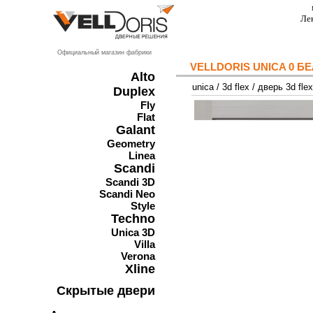
Ле
Официальный магазин фабрики
VELLDORIS UNICA 0 Б
Alto
unica
/
3d flex
/
дверь 3d fle
Duplex
Fly
Flat
Galant
Geometry
Linea
Scandi
Scandi 3D
Scandi Neo
Style
Techno
Unica 3D
Villa
Verona
Xline
Скрытые двери