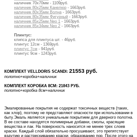
наличник 70х70мм - 1109руб.
наличник 80х25мм Канелюр
- 1663руб.
наличник 80х35мм Волна
- 1663руб.
наличник 80х35мм Фигурный
- 1663руб.
наличник 85х25мм Neo 1
- 1663руб.
наличник 85х34мм Neo 2
- 1663руб.
Плинтус:
клипса для плинтуса шт. - 46руб.
плинтус 12см - 1369руб.
плинтус 7см
- 941руб.
плинтус 9см - 1243руб.
21553 руб.
КОМПЛЕКТ VELLDORIS SCANDI:
полотно
+коробка
+наличник
КОМПЛЕКТ КОРОБКА 8СМ: 21843 РУБ.
полотно
+коробка 8см
+наличник
Эмалированные покрытия не содержат токсичных веществ (таких,
как хлор), поэтому не представляют опасности при использовании в
быту.Эмаль является уникальным покрытием для дверного полотна.
В ее составе находятся полимерные добавки, смолы, красящие
вещества и лак. На поверхность наносится не менее трех слоев
краски. Каждый слой обязательно просушивают, это препятствует
вздутию и растрескиванию краски, образованию пор. После этого на