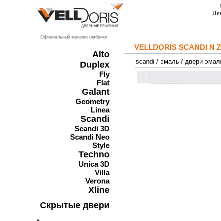
Ле
Официальный магазин фабрики
VELLDORIS SCANDI N
Alto
scandi
/
эмаль
/
двери эмал
Duplex
Fly
Flat
Galant
Geometry
Linea
Scandi
Scandi 3D
Scandi Neo
Style
Techno
Unica 3D
Villa
Verona
Xline
Скрытые двери