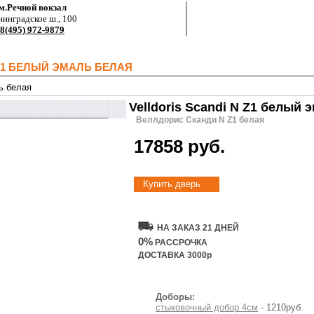
м.Речной вокзал
нинградское ш., 100
8(495) 972-9879
 Z1 БЕЛЫЙ ЭМАЛЬ БЕЛАЯ
ь белая
Velldoris Scandi N Z1 белый 
Веллдорис Сканди N Z1 белая
17858 руб.
Купить дверь
НА ЗАКАЗ 21 ДНЕЙ
0%
РАССРОЧКА
ДОСТАВКА 3000р
Доборы:
стыковочный добор 4см
- 1210руб.