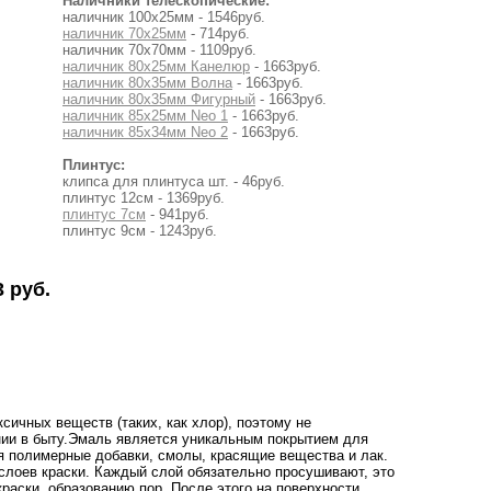
Наличники телескопические:
наличник 100х25мм - 1546руб.
наличник 70х25мм
- 714руб.
наличник 70х70мм - 1109руб.
наличник 80х25мм Канелюр
- 1663руб.
наличник 80х35мм Волна
- 1663руб.
наличник 80х35мм Фигурный
- 1663руб.
наличник 85х25мм Neo 1
- 1663руб.
наличник 85х34мм Neo 2
- 1663руб.
Плинтус:
клипса для плинтуса шт. - 46руб.
плинтус 12см - 1369руб.
плинтус 7см
- 941руб.
плинтус 9см - 1243руб.
 руб.
ичных веществ (таких, как хлор), поэтому не
нии в быту.Эмаль является уникальным покрытием для
ся полимерные добавки, смолы, красящие вещества и лак.
 слоев краски. Каждый слой обязательно просушивают, это
раски, образованию пор. После этого на поверхности