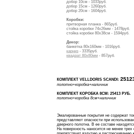
добор 10см - 1033руб.
добор 15см - 1260руб.
добор 20см - 1604руб.
Коробки:
притворная планка - 865руб.
стойка коробки 74x26мм - 1478руб.
стойка коробки 80x38см - 1594руб.
Декор:
банкетка 80х160мм - 1016руб.
карниз
- 3335руб.
квадрат 80х80мм
- 857руб.
25123
КОМПЛЕКТ VELLDORIS SCANDI:
полотно
+коробка
+наличник
КОМПЛЕКТ КОРОБКА 8СМ: 25413 РУБ.
полотно
+коробка 8см
+наличник
Эмалированные покрытия не содержат токс
представляют опасности при использова
дверного полотна. В ее составе находят
На поверхность наносится не менее трех
препятствует вздутию и растрескиванию к